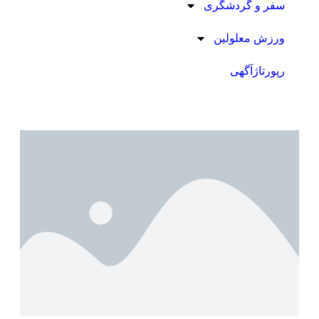
سفر و گردشگری
ورزش معلولین
رپورتاژآگهی