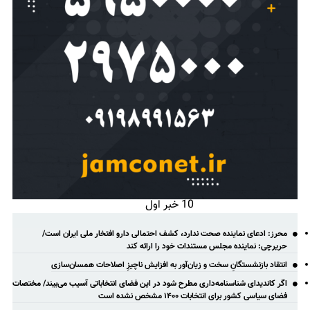
10 خبر اول
محرز: ادعای نماینده صحت ندارد، کشف احتمالی دارو افتخار ملی ایران است/
حریرچی: نماینده مجلس مستندات خود را ارائه کند
انتقاد بازنشستگانِ سخت و زیان‌آور به افزایش ناچیزِ اصلاحات همسان‌سازی
اگر کاندیدای شناسنامه‌‎داری مطرح شود در این فضای انتخاباتی آسیب می‌بیند/ مختصات
فضای سیاسی کشور برای انتخابات ۱۴۰۰ مشخص نشده است