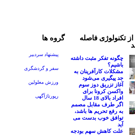
ز تکنولوژی فاصله
گروه ها
د
پیشنهاد سردبیر
چگونه تفکر مثبت داشته
باشیم؟
سفر و گردشگری
مشکلات کارآفرینان به
جد پیگیری می‌شود
ورزش معلولین
آغاز تزریق دوز سوم
واکسن کرونا برای
رپورتاژآگهی
افراد بالای 18 سال
اگر طرف مقابل مصمم
به رفع تحریم ها باشد،
توافق خوب بدست می
آید
علت کاهش سهم بودجه