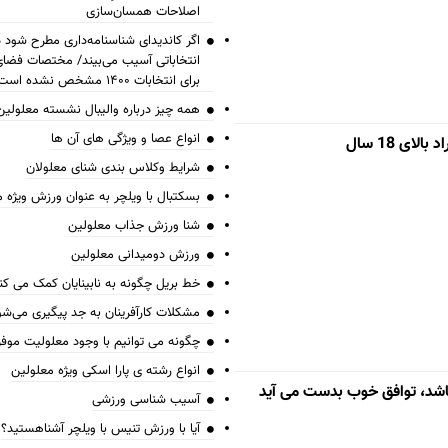
اصلاحات همسان‌سازی
اگر کاندیدای شناسنامه‌‎داری 
انتخاباتی آسیب می‌بیند/ مختصات فض
برای انتخابات ۱۴۰۰ مشخص نشده است
همه چیز درباره والیبال نشسته معلولین
انواع عصا و ویژگی های آن ها
ای 18 سال
شرایط وکلاس بندی شنای معلولان
بسکتبال با ویلچر به عنوان ورزش ویژه 
شنا ورزش جذاب معلولین
ورزش دومیدانی معلولین
خط بریل چگونه به نابینایان کمک می کن
مشکلات کارآفرینان به جد پیگیری می‌شو
چگونه می توانیم با وجود معلولیت موف
انواع رشته ی پارا اسکی ویژه معلولین
اشد، توافق خوب بدست می آید
آسیب شناسی ورزشی
آیا با ورزش تنیس با ویلچر آشناهستید؟