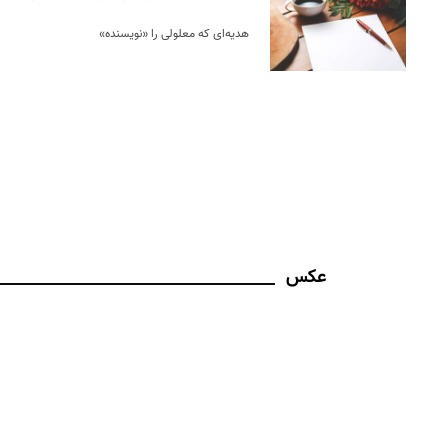
هدیه‌ای که معلولی را «نویسنده»
عکس