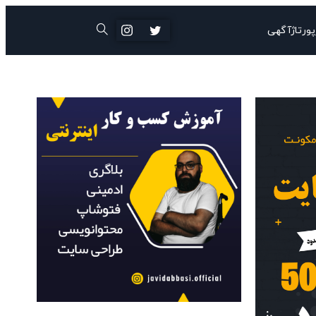
پورتاژآگهی